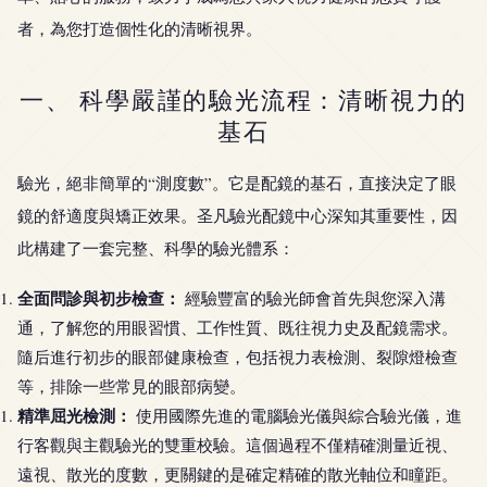
者，為您打造個性化的清晰視界。
一、 科學嚴謹的驗光流程：清晰視力的
基石
驗光，絕非簡單的“測度數”。它是配鏡的基石，直接決定了眼
鏡的舒適度與矯正效果。圣凡驗光配鏡中心深知其重要性，因
此構建了一套完整、科學的驗光體系：
全面問診與初步檢查：
經驗豐富的驗光師會首先與您深入溝
通，了解您的用眼習慣、工作性質、既往視力史及配鏡需求。
隨后進行初步的眼部健康檢查，包括視力表檢測、裂隙燈檢查
等，排除一些常見的眼部病變。
精準屈光檢測：
使用國際先進的電腦驗光儀與綜合驗光儀，進
行客觀與主觀驗光的雙重校驗。這個過程不僅精確測量近視、
遠視、散光的度數，更關鍵的是確定精確的散光軸位和瞳距。