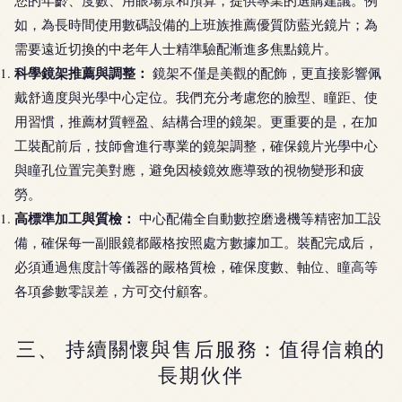
您的年齡、度數、用眼場景和預算，提供專業的選購建議。例
如，為長時間使用數碼設備的上班族推薦優質防藍光鏡片；為
需要遠近切換的中老年人士精準驗配漸進多焦點鏡片。
科學鏡架推薦與調整：
鏡架不僅是美觀的配飾，更直接影響佩
戴舒適度與光學中心定位。我們充分考慮您的臉型、瞳距、使
用習慣，推薦材質輕盈、結構合理的鏡架。更重要的是，在加
工裝配前后，技師會進行專業的鏡架調整，確保鏡片光學中心
與瞳孔位置完美對應，避免因棱鏡效應導致的視物變形和疲
勞。
高標準加工與質檢：
中心配備全自動數控磨邊機等精密加工設
備，確保每一副眼鏡都嚴格按照處方數據加工。裝配完成后，
必須通過焦度計等儀器的嚴格質檢，確保度數、軸位、瞳高等
各項參數零誤差，方可交付顧客。
三、 持續關懷與售后服務：值得信賴的
長期伙伴