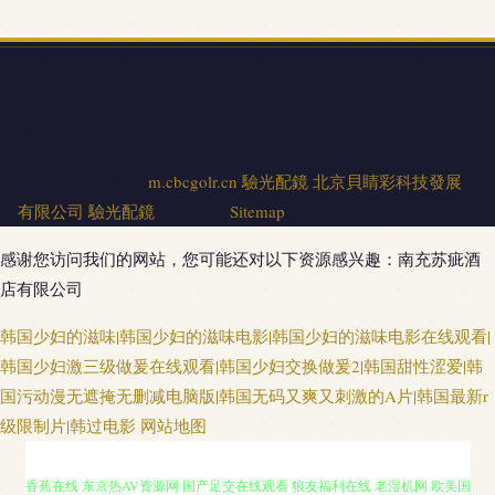
地址：北京市北京經濟技術開發區科創五街38號院2號樓9層
958-1
電話：1891077**
Copyright © 2026
m.cbcgolr.cn
驗光配鏡
北京貝睛彩科技發展
有限公司
驗光配鏡
版權所有
Sitemap
感谢您访问我们的网站，您可能还对以下资源感兴趣：南充苏疵酒
店有限公司
韩国少妇的滋味|韩国少妇的滋味电影|韩国少妇的滋味电影在线观看|
韩国少妇激三级做爰在线观看|韩国少妇交换做爰2|韩国甜性涩爱|韩
国污动漫无遮掩无删减电脑版|韩国无码又爽又刺激的A片|韩国最新r
91爱搞屄 久久深夜视频 91抠逼 AV大香蕉 波多野洁衣 超碰国内A片 大香蕉大
级限制片|韩过电影
网站地图
香蕉在线 东京热AV资源网 国产足交在线观看 狼友福利在线 老湿机网 欧美国