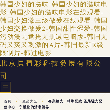
韩国少妇的滋味-韩国少妇的滋味电
影-韩国少妇的滋味电影在线观看-
韩国少妇激三级做爰在线观看-韩国
少妇交换做爰2-韩国甜性涩爱-韩国
污动漫无遮掩无删减电脑版-韩国无
码又爽又刺激的A片-韩国最新R级
限制片-韩过电影
北京貝睛彩科技發展有限公
司
首頁
>
產品大全
>
專業驗光，精準配鏡 圣凡驗光配
鏡中心，守護您的清晰視界