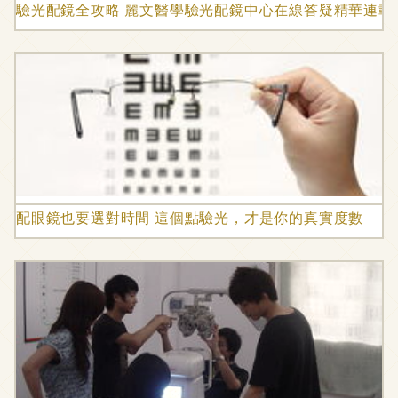
驗光配鏡全攻略 麗文醫學驗光配鏡中心在線答疑精華連載之
配眼鏡也要選對時間 這個點驗光，才是你的真實度數