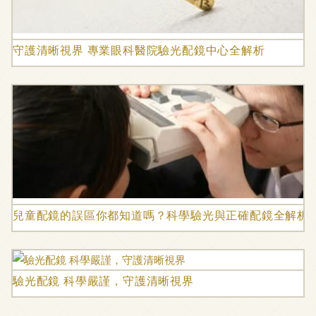
守護清晰視界 專業眼科醫院驗光配鏡中心全解析
兒童配鏡的誤區你都知道嗎？科學驗光與正確配鏡全解析
驗光配鏡 科學嚴謹，守護清晰視界