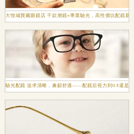
大悅城寶藏眼鏡店 千款潮鏡+專業驗光，高性價比配鏡新
驗光配鏡 追求清晰，兼顧舒適——配鏡后視力到0.8還是1.